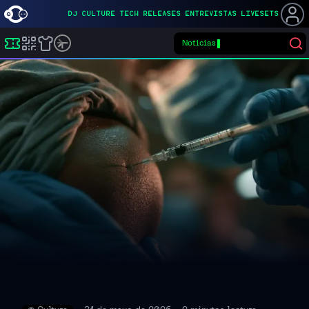
DJ
CULTURE
TECH
RELEASES
ENTREVISTAS
LIVESETS
Buscar eventos