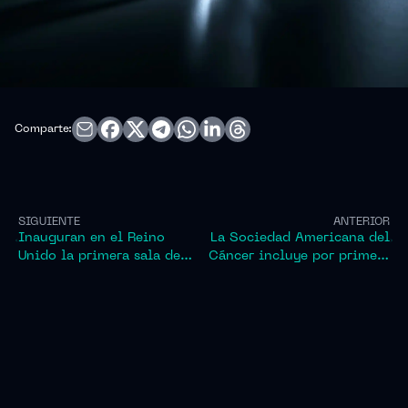
Comparte:
SIGUIENTE
ANTERIOR
Inauguran en el Reino
La Sociedad Americana del
Unido la primera sala de
Cáncer incluye por primera
cuidados intensivos en una
vez un análisis de sangre
azotea para conectar a
en sus pautas para la
pacientes críticos con la
detección del cáncer de
naturaleza
colon