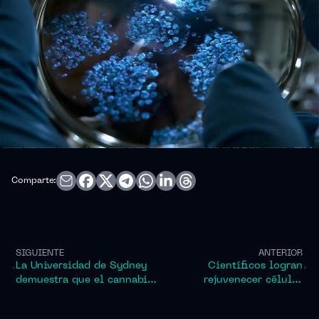
Comparte:
SIGUIENTE
ANTERIOR
La Universidad de Sydney
Científicos logran
demuestra que el cannabis
rejuvenecer células
medicinal no alivia la
humanas por 30 años sin
ansiedad ni la depresión.
perder su función