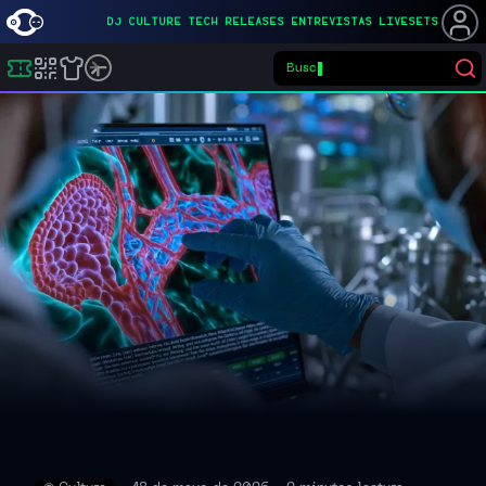
DJ
CULTURE
TECH
RELEASES
ENTREVISTAS
LIVESETS
Noti
Buscar eventos