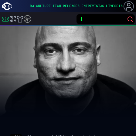
DJ
CULTURE
TECH
RELEASES
ENTREVISTAS
LIVESETS
Lo
Buscar eventos