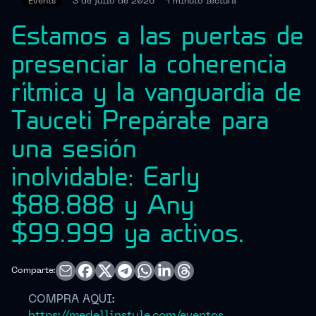
Events
3 de julio de 2026
1 minuto
lectura
Estamos a las puertas de
presenciar la coherencia
rítmica y la vanguardia de
Tauceti Prepárate para
una sesión
inolvidable: Early
$88.888 y Any
$99.999 ya activos.
Comparte:
COMPRA AQUI:
https://medellinstyle.com/eventos