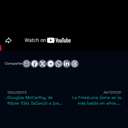
Comparte:
SIGUIENTE
ANTERIOR
Douglas McCarthy, de
La FresiLuna llena es la
Nitzer Ebb, falleció a los
más bajita en años. Y
58 años
porqué? averigua aquí