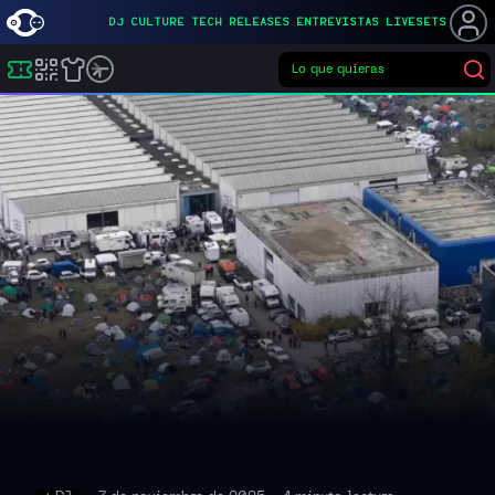
DJ
CULTURE
TECH
RELEASES
ENTREVISTAS
LIVESETS
Lo que quieras
▌
Buscar eventos