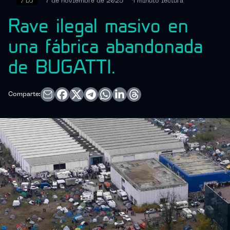
♪
DJ
7 de noviembre de 2025
1 minuto
lectura
Rave ilegal masivo en
una fábrica abandonada
de BUGATTI.
Comparte: