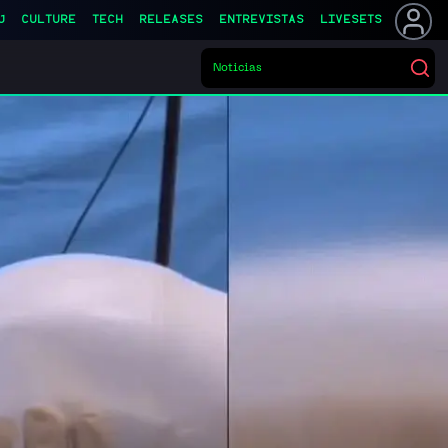
J
CULTURE
TECH
RELEASES
ENTREVISTAS
LIVESETS
Notic
▌
Buscar eventos