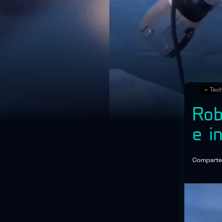
⌁
Tec
Rob
e i
Comparte