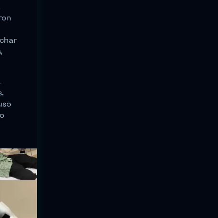
a
ron
uchar
,
l
.
uso
lo