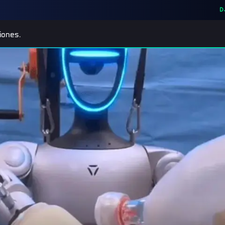
D
iones.