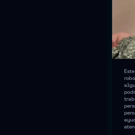
Este
robo
algu
podr
trab
pers
pero
ayud
aten