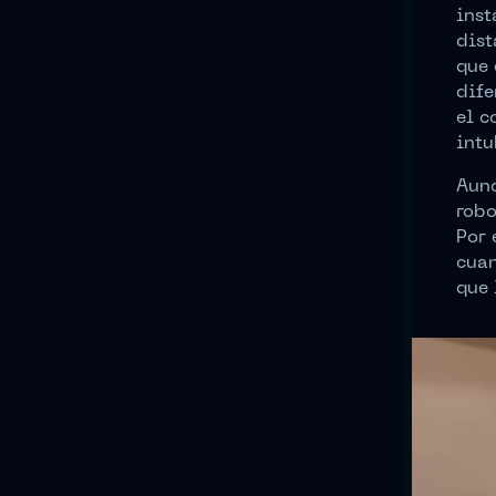
inst
dist
que 
dife
el c
intu
Aunq
robo
Por 
cuan
que 