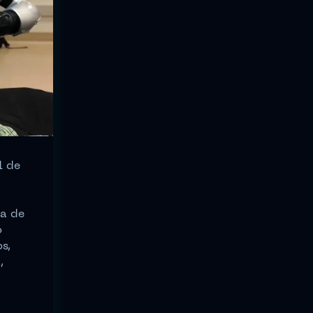
l de
ga de
o
s,
,