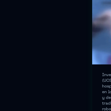
Inve
(UCS
hosp
en l
y de
trad
robo