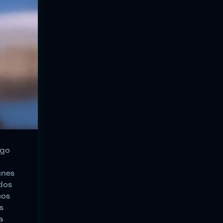
ego
unes
dos
cos
s
a