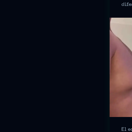
dife
El e