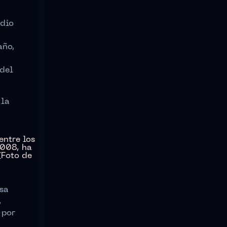
edio
año,
del
 la
osa
,
 por