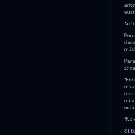
ante
aust
Act
Pero
desa
músi
Para
idea
“Est
músi
det
mien
está
“No 
Si b