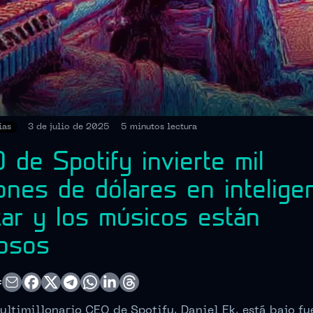
ias
3 de julio de 2025
5 minutos
lectura
 de Spotify invierte mil
lones de dólares en intelige
itar y los músicos están
iosos
:
ultimillonario CEO de Spotify, Daniel Ek, está bajo fu