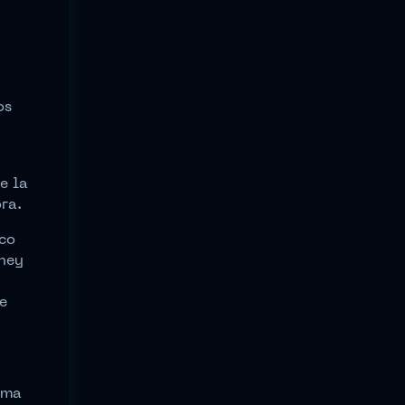
os
e la
ra.
ico
dney
e
rma