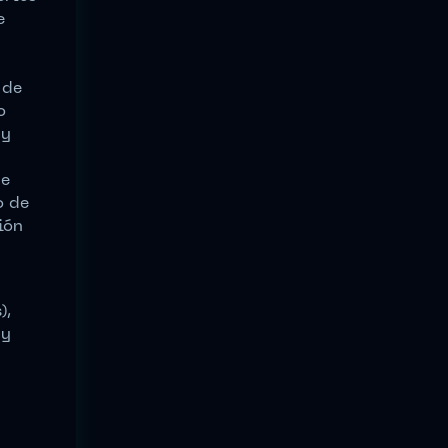
e
 de
o
 y
de
o de
ión
),
 y