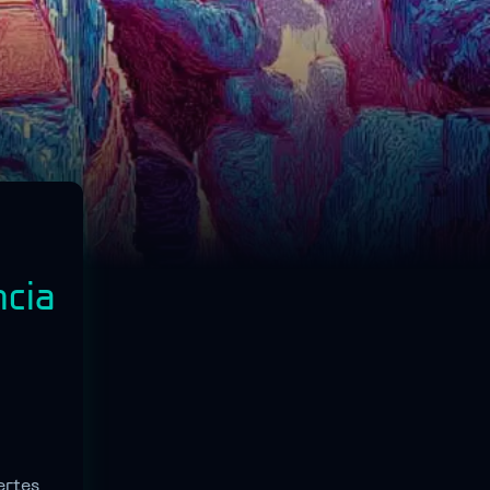
ncia
ertes