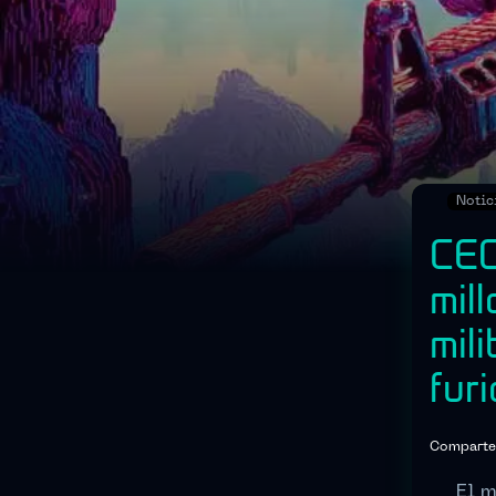
Notic
CEO
mil
mil
fur
Comparte
El m