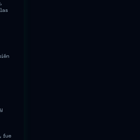
,
las
bién
 y
, fue