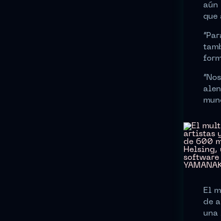
aún 
que 
“Par
tamb
form
“Nos
alen
mund
El m
de a
una 