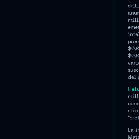
crít
anun
mill
emer
inte
prom
$0,0
$0,0
vari
susc
del 
Hel
mill
cons
afir
“pro
La i
Mate