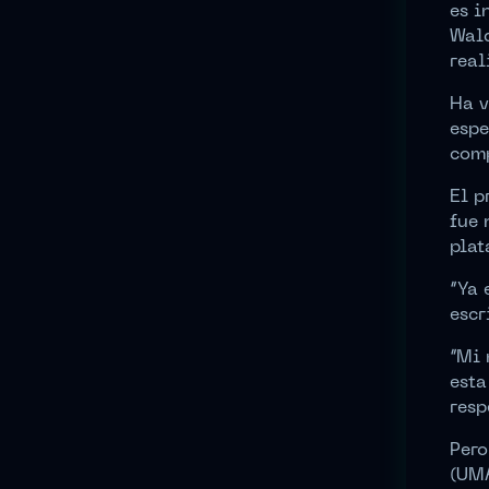
es i
Wald
real
Ha v
espe
comp
El p
fue 
plat
“Ya 
escr
“Mi 
esta
resp
Pero
(UMA