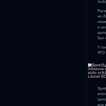
todo
Para
en A
nece
o un
apro
Sur 
Y to
ATO 
Spot
entr
lanz
sus 