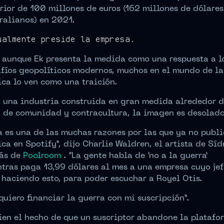
rior de 100 millones de euros (162 millones de dólares
ralianos) en 2021.
ualmente preside la empresa.
 aunque Ek presenta la medida como una respuesta a l
fíos geopolíticos modernos, muchos en el mundo de la
ca lo ven como una traición.
 una industria construida en gran medida alrededor d
 de comunidad y contracultura, la imagen es desolado
a es una de las muchas razones por las que ya no publ
ca en Spotify”, dijo Charlie Waldren, el artista de Sí
rás de
Poolroom
. “La gente habla de ‘no a la guerra’
tras paga 13,99 dólares al mes a una empresa cuyo jef
 haciendo esto, para poder escuchar a Royel Otis.
quiero financiar la guerra con mi suscripción”.
ien el hecho de que un suscriptor abandone la platafo