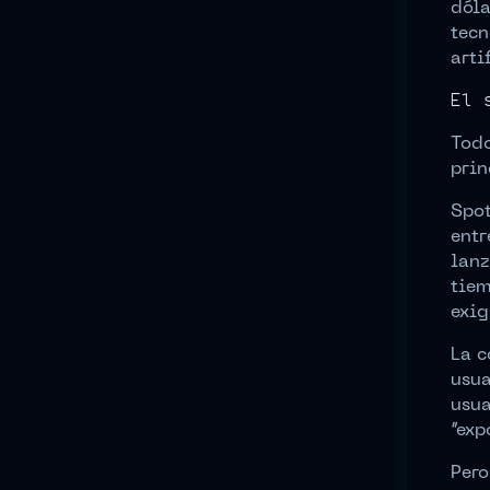
dóla
tecn
arti
El 
Todo
prin
Spot
entr
lanz
tiem
exig
La c
usua
usua
“exp
Pero