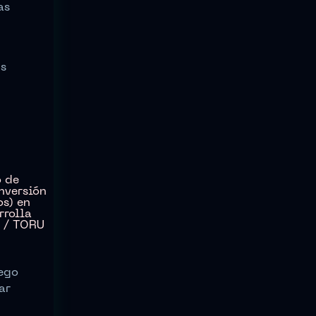
as
us
uego
ar