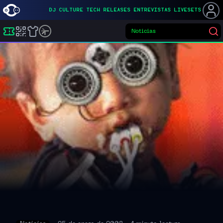
DJ
CULTURE
TECH
RELEASES
ENTREVISTAS
LIVESETS
No
Buscar eventos