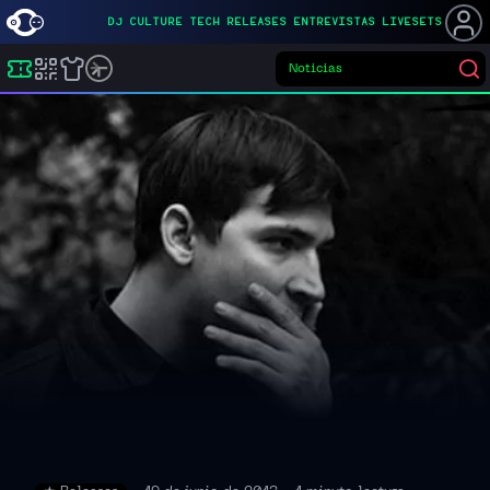
DJ
CULTURE
TECH
RELEASES
ENTREVISTAS
LIVESETS
Noticias
Buscar eventos