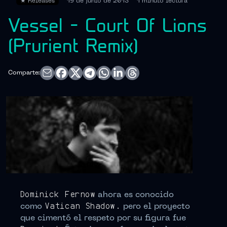
★
Releases
19 de junio de 2013
1 minuto
lectura
Vessel – Court Of Lions
(Prurient Remix)
Comparte:
Dominick Fernow
ahora es conocido
como
Vatican Shadow.
pero el proyecto
que cimentó el respeto por su figura fue