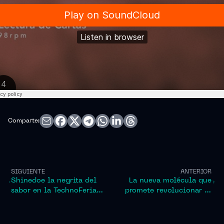
Comparte:
SIGUIENTE
ANTERIOR
Shinedoe la negrita del
La nueva molécula que
sabor en la TechnoFeria
promete revolucionar la
2026 , mira aqui su
salud mental
videoset en el Freedom