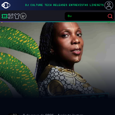
DJ
CULTURE
TECH
RELEASES
ENTREVISTAS
LIVESETS
Busca
Buscar eventos