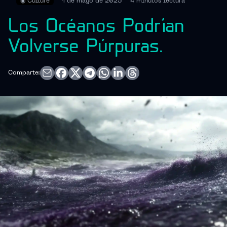
◉
Culture
1 de mayo de 2025
4 minutos
lectura
Los Océanos Podrían
Volverse Púrpuras.
Comparte: