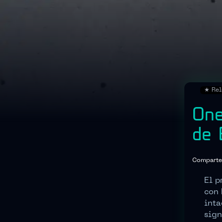
★
Rel
One
de 
Comparte
El p
con 
inta
sign