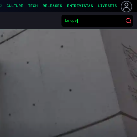
J
CULTURE
TECH
RELEASES
ENTREVISTAS
LIVESETS
Lo que quieras
▌
Buscar eventos