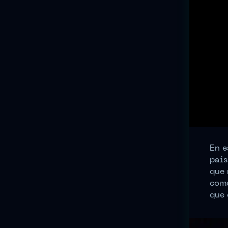
En e
pais
que 
como
que 