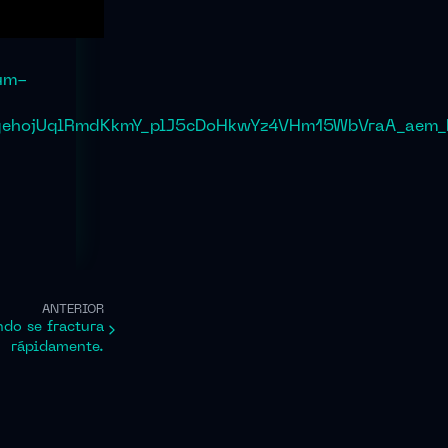
um-
jgehojUqlRmdKkmY_plJ5cDoHkwYz4VHm15WbVraA_a
ANTERIOR
do se fractura
rápidamente.