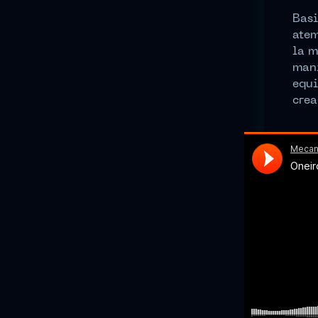
Basi
atem
la m
mani
equi
crea