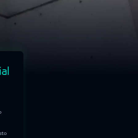
al
o
sto