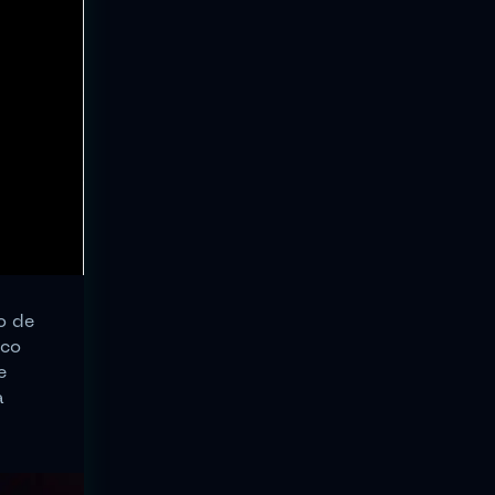
o de
ico
e
a