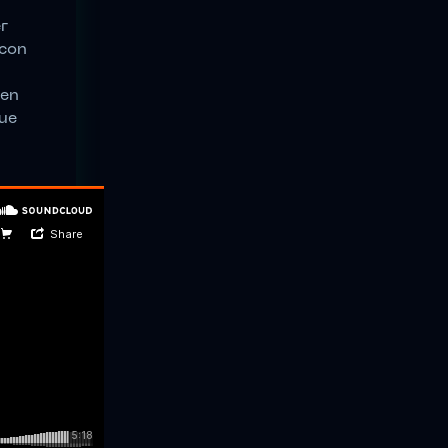
r
 con
 en
ue