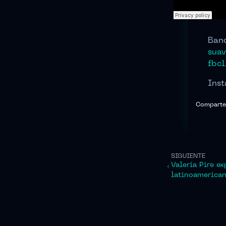
Ban
sua
fbc
Ins
Comparte
SIGUIENTE
Valeria Pire e
latinoamerican