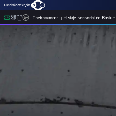
Oneiromancer y el viaje sensorial de Basium