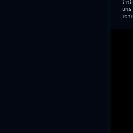
ínti
una 
sens