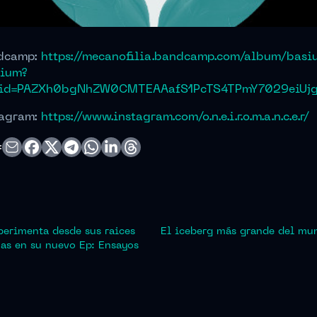
dcamp:
https://mecanofilia.bandcamp.com/album/basi
vium?
lid=PAZXh0bgNhZW0CMTEAAafS1PcTS4TPmY7029eiU
tagram:
https://www.instagram.com/o.n.e.i.r.o.m.a.n.c.e.r/
:
xperimenta desde sus raices
El iceberg más grande del mun
as en su nuevo Ep: Ensayos