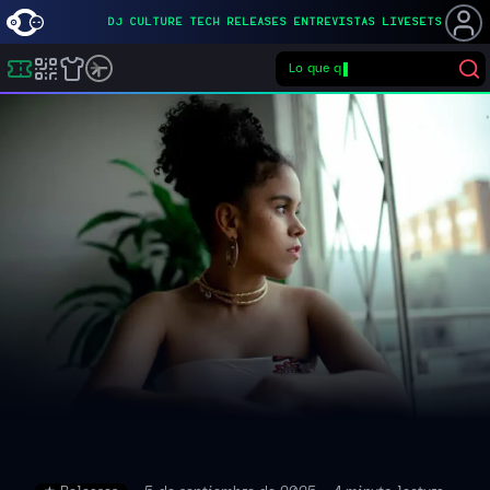
DJ
CULTURE
TECH
RELEASES
ENTREVISTAS
LIVESETS
Lo que quiera
Buscar eventos